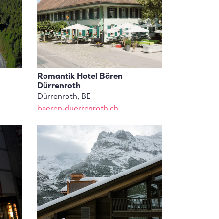
Romantik Hotel Bären
Dürrenroth
Dürrenroth, BE
baeren-duerrenroth.ch