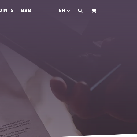
OINTS
B2B
EN
SHOPPING CART