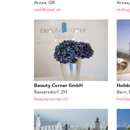
Arosa, GR
Arosa
waldhotel.ch
tschu
Beauty Corner GmbH
Holid
Bassersdorf, ZH
Bern, 
beautycorner.ch
holid