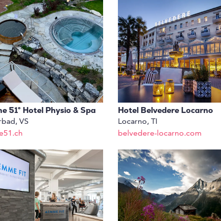
e 51° Hotel Physio & Spa
Hotel Belvedere Locarno
rbad, VS
Locarno, TI
e51.ch
belvedere-locarno.com