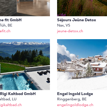
e fit GmbH
Séjours Jeûne Detox
flüh, BE
Nax, VS
fit.ch
jeune-detox.ch
 Rigi Kaltbad GmbH
Engel Ingold Lodge
altbad, LU
Ringgenberg, BE
igikaltbad.ch
engelingoldlodge.ch