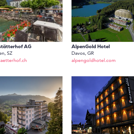
tätterhof AG
AlpenGold Hotel
en, SZ
Davos, GR
aetterhof.ch
alpengoldhotel.com