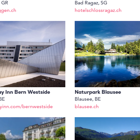
, GR
Bad Ragaz, SG
ggen.ch
hotelschlossragaz.ch
ay Inn Bern Westside
Naturpark Blausee
BE
Blausee, BE
ayinn.com/bernwestside
blausee.ch