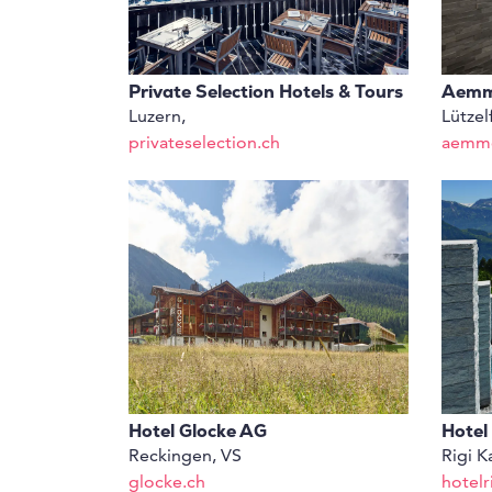
Private Selection Hotels & Tours
Aemm
Luzern,
Lützel
privateselection.ch
aemme
Hotel Glocke AG
Hotel
Reckingen, VS
Rigi K
glocke.ch
hotelr