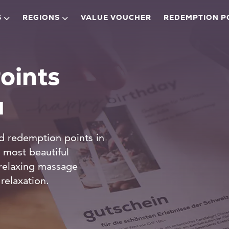
S
REGIONS
VALUE VOUCHER
REDEMPTION P
oints
a
d redemption points in
e most beautiful
 relaxing massage
relaxation.