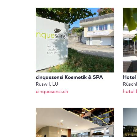
cinquesensi Kosmetik & SPA
Hotel
Ruswil, LU
Rüschl
cinquesensi.ch
hotel-