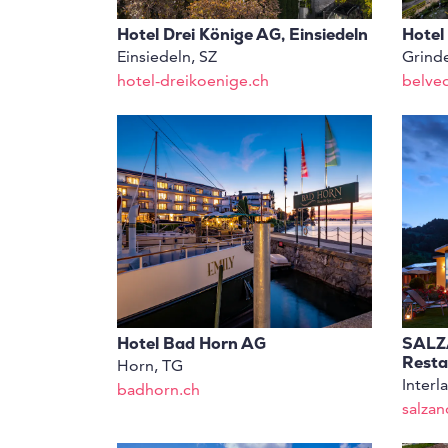
Hotel Drei Könige AG, Einsiedeln
Hotel
Einsiedeln, SZ
Grinde
hotel-dreikoenige.ch
belve
Hotel Bad Horn AG
SALZA
Resta
Horn, TG
Interl
badhorn.ch
salzan