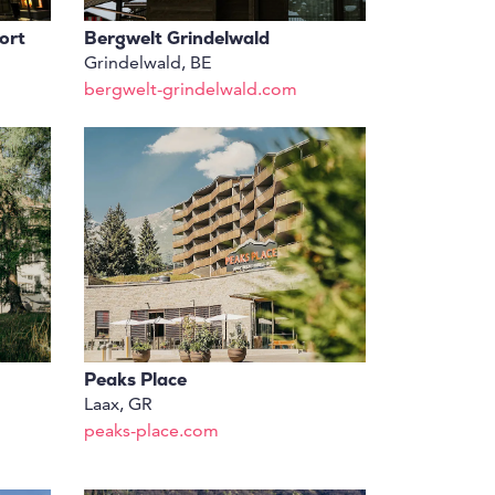
ort
Bergwelt Grindelwald
Grindelwald, BE
bergwelt-grindelwald.com
Peaks Place
Laax, GR
peaks-place.com