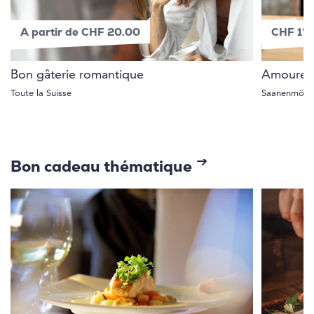
A partir de CHF 20.00
CHF 1'
Bon gâterie romantique
Amoureu
Toute la Suisse
Saanenmöse
Bon cadeau thématique