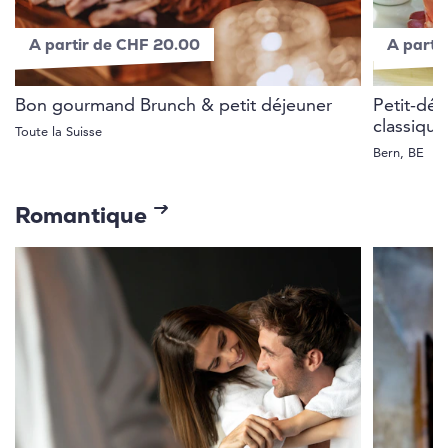
A partir de CHF 20.00
A parti
Bon gourmand Brunch & petit déjeuner
Petit-déj
classiqu
Toute la Suisse
Bern, BE
Romantique