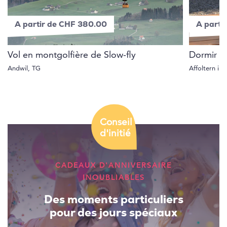
A partir de CHF 380.00
A parti
Vol en montgolfière de Slow-fly
Dormir d
Andwil, TG
Affoltern i
Conseil
d'initié
CADEAUX D'ANNIVERSAIRE
INOUBLIABLES
Des moments particuliers
pour des jours spéciaux