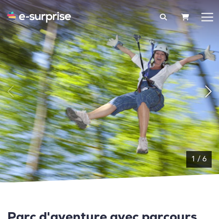
PANIER
1
/
6
Parc d'aventure avec parcours