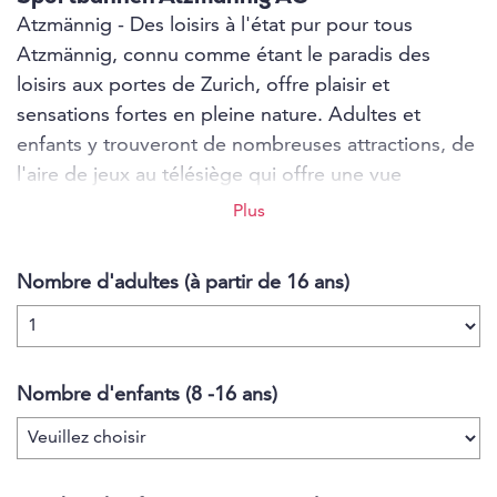
Atzmännig - Des loisirs à l'état pur pour tous
Atzmännig, connu comme étant le paradis des
loisirs aux portes de Zurich, offre plaisir et
sensations fortes en pleine nature. Adultes et
enfants y trouveront de nombreuses attractions, de
l'aire de jeux au télésiège qui offre une vue
magnifique sur le lac supérieur et le panorama alpin,
Plus
en passant par la piste de luge de 700 mètres de
long et le parc aérien. Les clients en quête
Nombre d'adultes (à partir de 16 ans)
d'aventure trouveront en outre des possibilités
d'hébergement originales dans les PODhouses ou
l'Atzmännig Lodge.
Nombre d'enfants (8 -16 ans)