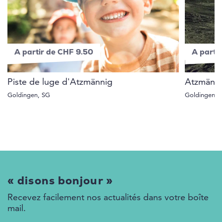
A partir de CHF 9.50
A parti
Piste de luge d'Atzmännig
Atzmänni
Goldingen, SG
Goldingen, 
« disons bonjour »
Recevez facilement nos actualités dans votre boîte
mail.