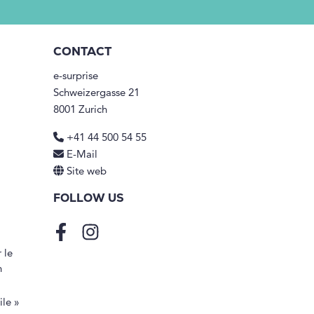
CONTACT
e-surprise
Schweizergasse 21
8001 Zurich
+41 44 500 54 55
E-Mail
Site web
FOLLOW US
Facebook
Instagram
 le
n
ile »