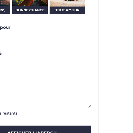
 pour
e
 restants