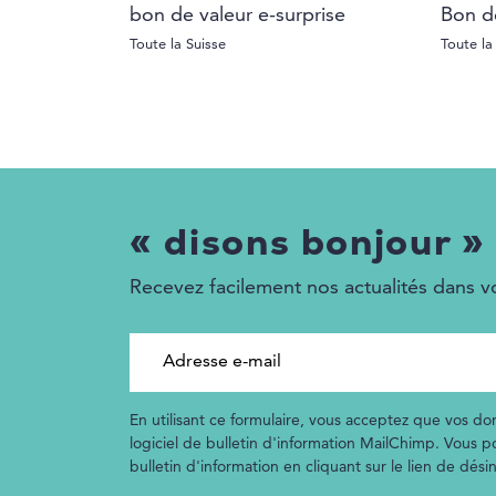
bon de valeur e-surprise
Bon d
Toute la Suisse
Toute la
« disons bonjour »
Recevez facilement nos actualités dans vo
Adresse e-mail
En utilisant ce formulaire, vous acceptez que vos don
logiciel de bulletin d'information MailChimp. Vous 
bulletin d'information en cliquant sur le lien de dés