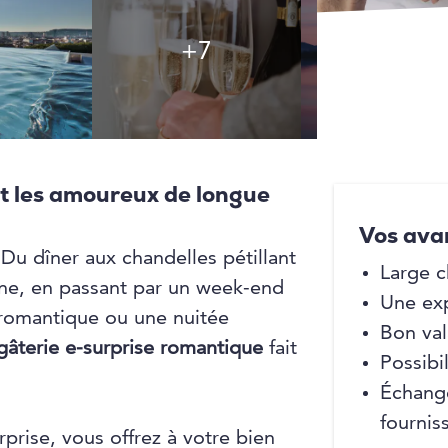
+7
+7
t les amoureux de longue
Vos ava
 Du dîner aux chandelles pétillant
Large c
ine, en passant par un week-end
Une ex
 romantique ou une nuitée
Bon val
gâterie e-surprise romantique
fait
Possibil
Échange
fournis
prise, vous offrez à votre bien