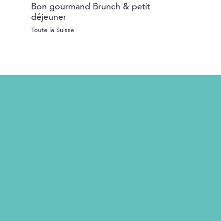
Bon gourmand Brunch & petit
bon de valeu
déjeuner
Toute la Suisse
Toute la Suisse