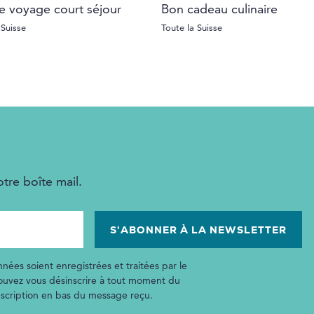
e voyage court séjour
Bon cadeau culinaire
 Suisse
Toute la Suisse
tre boîte mail.
nées soient enregistrées et traitées par le
pouvez vous désinscrire à tout moment du
inscription en bas du message reçu.