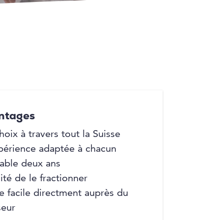
+7
+7
ntages
hoix à travers tout la Suisse
périence adaptée à chacun
able deux ans
ité de le fractionner
 facile directment auprès du
seur