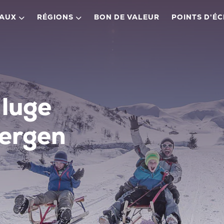
EAUX
RÉGIONS
BON DE VALEUR
POINTS D'É
 luge
bergen