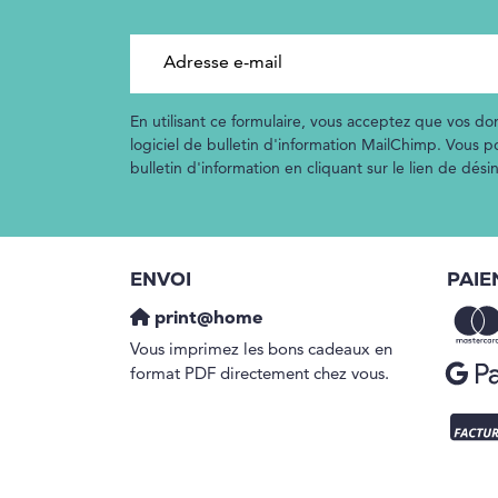
Adresse e-mail
En utilisant ce formulaire, vous acceptez que vos don
logiciel de bulletin d'information MailChimp. Vous 
bulletin d'information en cliquant sur le lien de dés
ENVOI
PAIE
print@home
Vous imprimez les bons cadeaux en
format PDF directement chez vous.