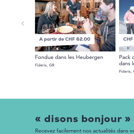
A partir de CHF 62.00
CHF 
Fondue dans les Heubergen
Pack 
dans 
Fideris, GR
Fideris,
« disons bonjour »
Recevez facilement nos actualités dans vo