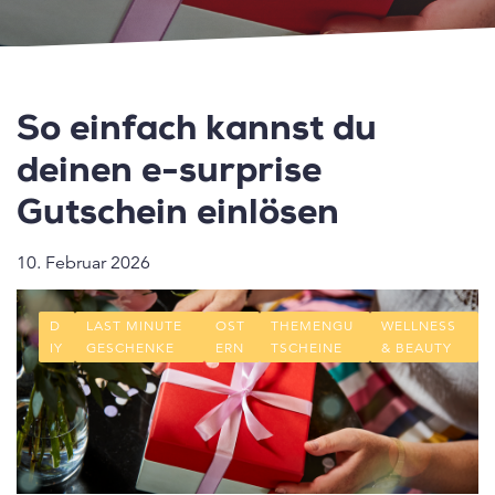
So einfach kannst du
deinen e-surprise
Gutschein einlösen
10. Februar 2026
D
LAST MINUTE
OST
THEMENGU
WELLNESS
IY
GESCHENKE
ERN
TSCHEINE
& BEAUTY