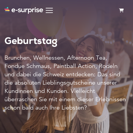
WARE
Geburtstag
Brunchen, Wellnessen, Afternoon Tea,
Fondue Schmaus, Paintball Action, Rodeln
und dabei die Schweiz entdecken: Das sind
die absoluten Lieblingsgutscheine unserer
Kundinnen und Kunden. Vielleicht
überraschen Sie mit einem dieser Erlebnissen
schon bald auch Ihre Liebsten?