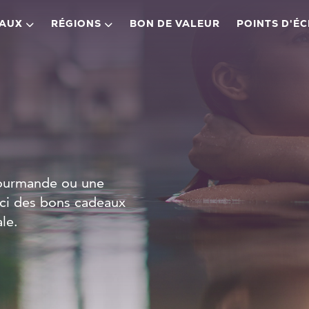
EAUX
RÉGIONS
BON DE VALEUR
POINTS D'É
gourmande ou une
ici des bons cadeaux
le.