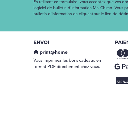
En utilisant ce formulaire, vous acceptez que vos don
logiciel de bulletin d'information MailChimp. Vous 
bulletin d'information en cliquant sur le lien de dés
ENVOI
PAIE
print@home
Vous imprimez les bons cadeaux en
format PDF directement chez vous.