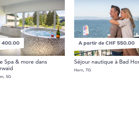
 400.00
A partir de CHF 550.00
te Spa & more dans
Séjour nautique à Bad Ho
rwaid
Horn, TG
len, SG