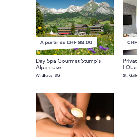
A partir de CHF 98.00
CHF
Day Spa Gourmet Stump's
Priva
Alpenrose
l'Obe
Wildhaus, SG
St. Gal