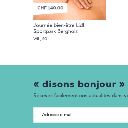
CHF 140.00
Journée bien-être Lidl
Sportpark Bergholz
Wil , SG
« disons bonjour »
Recevez facilement nos actualités dans vo
Adresse e-mail