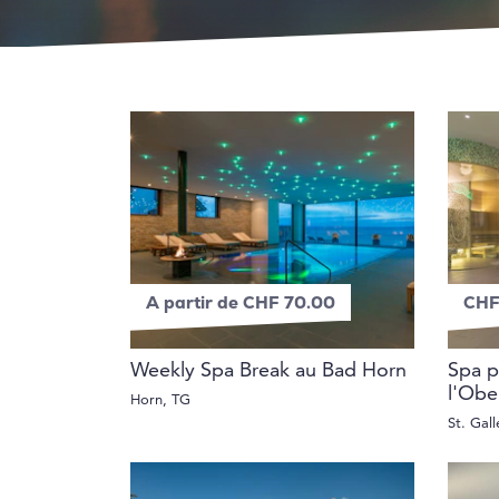
A partir de CHF 70.00
CHF
Weekly Spa Break au Bad Horn
Spa p
l'Obe
Horn, TG
St. Gal