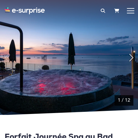
PANIER
1
/
12
Forfait Journée Spa au Bad