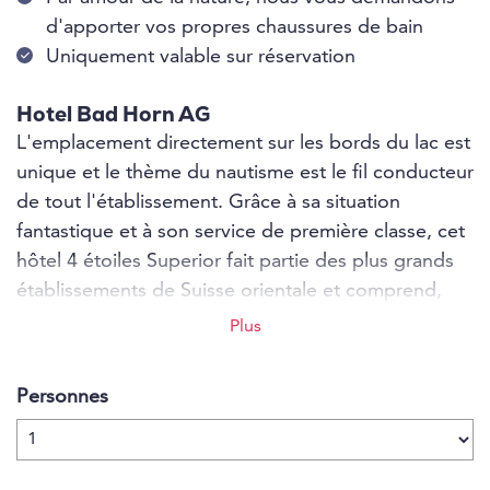
d'apporter vos propres chaussures de bain
Uniquement valable sur réservation
Hotel Bad Horn AG
L'emplacement directement sur les bords du lac est
unique et le thème du nautisme est le fil conducteur
de tout l'établissement. Grâce à sa situation
fantastique et à son service de première classe, cet
hôtel 4 étoiles Superior fait partie des plus grands
établissements de Suisse orientale et comprend,
outre 71 chambres, 2 restaurants, une terrasse sur
Plus
le lac, 2 bars et le spa Smaragd de 1500 mètres
carrés, qui compte sans aucun doute parmi les plus
Personnes
beaux lieux de bien-être autour du lac de
Constance. Les points forts sont les hublots du
sauna, avec vue dans ou sur le lac de Constance,