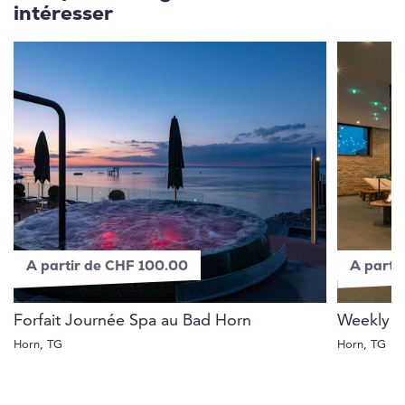
intéresser
A partir de CHF 100.00
A parti
Forfait Journée Spa au Bad Horn
Weekly S
Horn, TG
Horn, TG