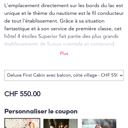
L'emplacement directement sur les bords du lac est
unique et le thème du nautisme est le fil conducteur
de tout l'établissement. Grâce à sa situation
fantastique et à son service de première classe, cet
hôtel 4 étoiles Superior fait partie des plus grands
établissements de Suisse orientale et comprend,
outre 71 chambres, 2 restaurants, une terrasse sur
Plus
le lac, 2 bars et le spa Smaragd de 1500 mètres
carrés, qui compte sans aucun doute parmi les plus
beaux lieux de bien-être autour du lac de
Constance. Les points forts sont les hublots du
sauna, avec vue dans ou sur le lac de Constance,
CHF 550.00
selon le niveau de l'eau, ainsi que l'accès direct au
lac.
Personnaliser le coupon