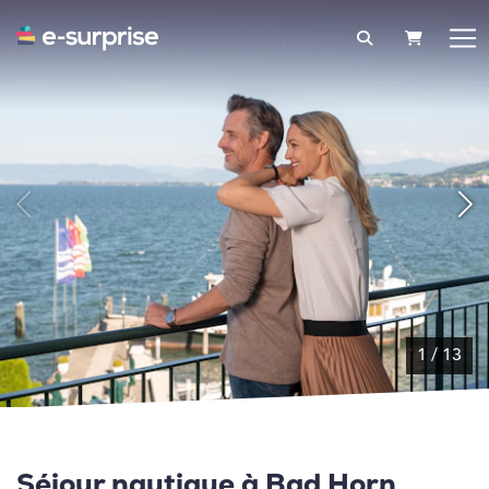
PANIER
1
/
13
Séjour nautique à Bad Horn