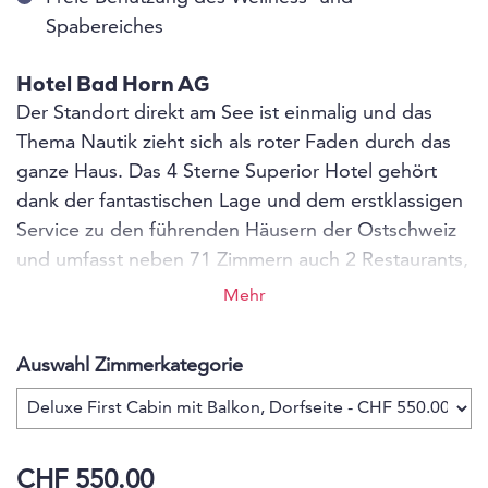
Spabereiches
Hotel Bad Horn AG
Der Standort direkt am See ist einmalig und das
Thema Nautik zieht sich als roter Faden durch das
ganze Haus. Das 4 Sterne Superior Hotel gehört
dank der fantastischen Lage und dem erstklassigen
Service zu den führenden Häusern der Ostschweiz
und umfasst neben 71 Zimmern auch 2 Restaurants,
Seeterrasse, 2 Bars und den 1500 Quadratmeter
Mehr
grossen Smaragd Spa, der zweifellos zu einer der
schönsten Wellnesslocations rund um den
Auswahl Zimmerkategorie
Bodensee zählt. Die Highlights sind die Bullaugen
der Sauna, mit Blick in oder über den Bodensee, je
nach Wasserstand sowie der direkte Seezugang.
CHF 550.00