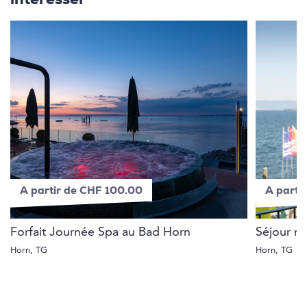
intéresser
A partir de CHF 100.00
A parti
Forfait Journée Spa au Bad Horn
Séjour n
Horn, TG
Horn, TG