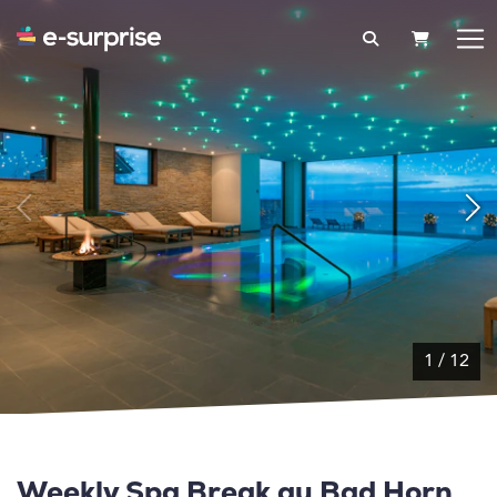
PANIER
1
/
12
Weekly Spa Break au Bad Horn