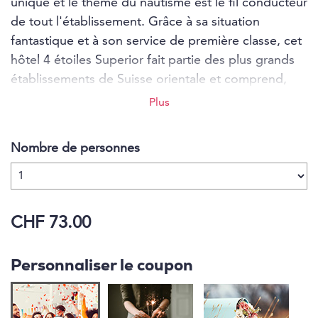
unique et le thème du nautisme est le fil conducteur
de tout l'établissement. Grâce à sa situation
fantastique et à son service de première classe, cet
hôtel 4 étoiles Superior fait partie des plus grands
établissements de Suisse orientale et comprend,
outre 71 chambres, 2 restaurants, une terrasse sur
Plus
le lac, 2 bars et le spa Smaragd de 1500 mètres
carrés, qui compte sans aucun doute parmi les plus
Nombre de personnes
beaux lieux de bien-être autour du lac de
Constance. Les points forts sont les hublots du
sauna, avec vue dans ou sur le lac de Constance,
selon le niveau de l'eau, ainsi que l'accès direct au
CHF 73.00
lac.
Personnaliser le coupon