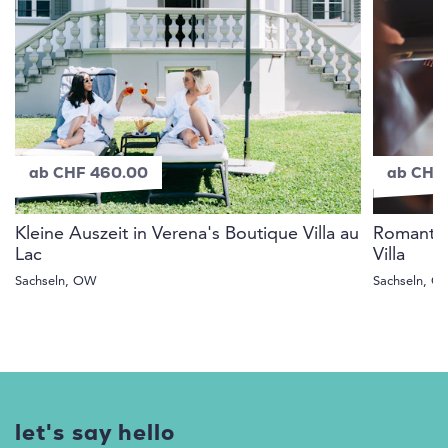
ab CHF 460.00
ab CHF
Kleine Auszeit in Verena's Boutique Villa au
Romantik
Lac
Villa
Sachseln, OW
Sachseln, 
let's say hello