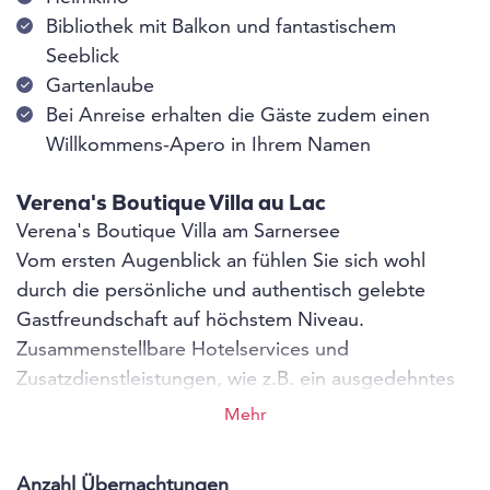
Bibliothek mit Balkon und fantastischem
Seeblick
Gartenlaube
Bei Anreise erhalten die Gäste zudem einen
Willkommens-Apero in Ihrem Namen
Verena's Boutique Villa au Lac
Verena's Boutique Villa am Sarnersee
Vom ersten Augenblick an fühlen Sie sich wohl
durch die persönliche und authentisch gelebte
Gastfreundschaft auf höchstem Niveau.
Zusammenstellbare Hotelservices und
Zusatzdienstleistungen, wie z.B. ein ausgedehntes
Frühstücksbuffet, festliches Diner, tägliche
Mehr
Zimmerreinigung – ob als Einzelgast oder mit
Familie und Freunden, Ihre Gastgeberin Verena
Anzahl Übernachtungen