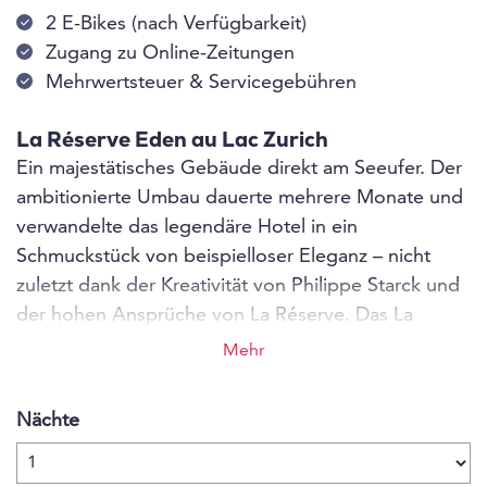
2 E-Bikes (nach Verfügbarkeit)
Zugang zu Online-Zeitungen
Mehrwertsteuer & Servicegebühren
La Réserve Eden au Lac Zurich
Ein majestätisches Gebäude direkt am Seeufer. Der
ambitionierte Umbau dauerte mehrere Monate und
verwandelte das legendäre Hotel in ein
Schmuckstück von beispielloser Eleganz – nicht
zuletzt dank der Kreativität von Philippe Starck und
der hohen Ansprüche von La Réserve. Das La
Réserve Eden au Lac Zurich ist ein einzigartiges
Mehr
historisches Gebäude. Stolz, gelassen und solide
steht es seit hundert Jahren am Ufer des
Nächte
Zürichsees. Philippe Starck hat ihm nun mit seinem
unnachahmlichen Design-Mix aus Kunst und