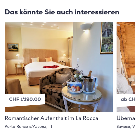
Das könnte Sie auch interessieren
CHF 1'190.00
ab CHF
Romantischer Aufenthalt im La Rocca
Übernach
Porto Ronco s/Ascona, TI
Savièse, VS