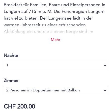
Breakfast für Familien, Paare und Einzelpersonen in
Lungern auf 715 m ü. M. Die Ferienregion Lungern
hat viel zu bieten: Der Lungernsee lädt in der
warmen Jahreszeit zu einer erfrischenden
Abkühlung ein und die alpinen Berge sind im
Sommer wie im Winter beliebte Ausflugsziele. Die
Mehr
zentrale Lage im wortwörtlichen Mittelpunkt der
Schweiz macht die Ferienregion Lungern attraktiv
Nächte
für Ferien und Wochenendtrips und das Emma’s
Hotel B&B zum beliebten Treffpunkt aus aller Welt.
Zimmer
CHF 200.00