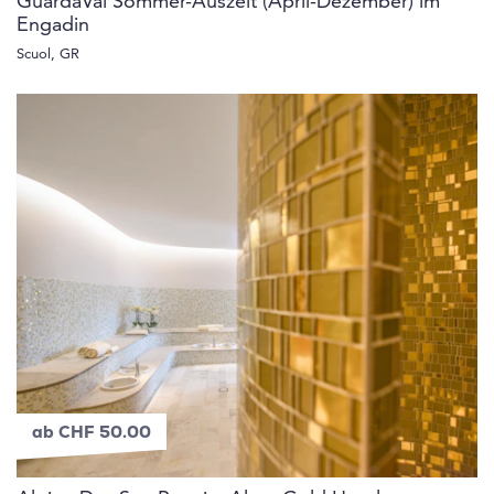
GuardaVal Sommer-Auszeit (April-Dezember) im
Engadin
Scuol, GR
ab CHF 50.00