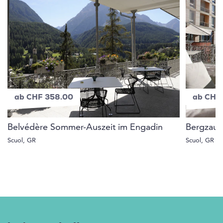
ab CHF 358.00
ab CHF 
Belvédère Sommer-Auszeit im Engadin
Bergzaub
Scuol, GR
Scuol, GR