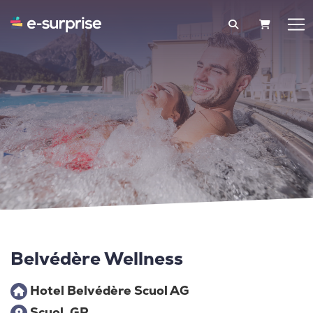
WARENK
Belvédère Wellness
Hotel Belvédère Scuol AG