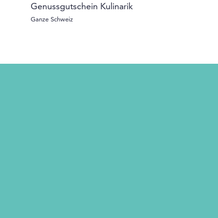
Genussgutschein Kulinarik
e-surprise W
Ganze Schweiz
Ganze Schweiz