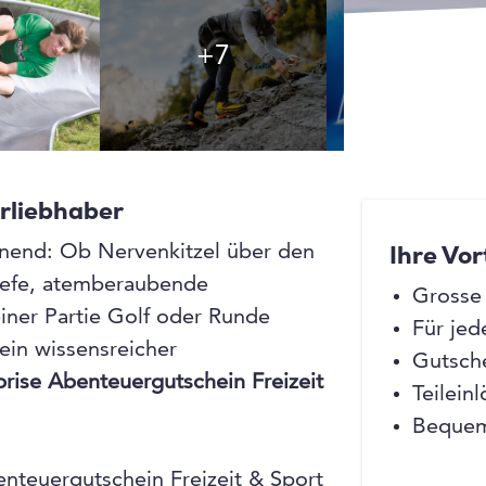
+7
+7
rliebhaber
nnend: Ob Nervenkitzel über den
Ihre Vor
Tiefe, atemberaubende
Grosse
iner Partie Golf oder Runde
Für jed
 ein wissensreicher
Gutsche
prise Abenteuergutschein Freizeit
Teilein
.
Bequem
teuergutschein Freizeit & Sport