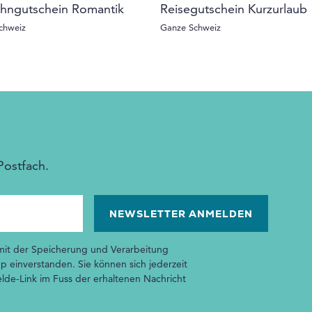
hngutschein Romantik
Reisegutschein Kurzurlaub
chweiz
Ganze Schweiz
Postfach.
 mit der Speicherung und Verarbeitung
p einverstanden. Sie können sich jederzeit
de-Link im Fuss der erhaltenen Nachricht