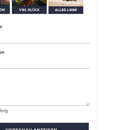
ür
on
brig