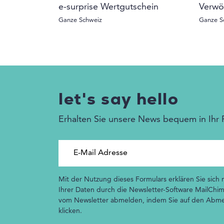
e-surprise Wertgutschein
Verwö
Ganze Schweiz
Ganze S
let's say hello
Erhalten Sie unsere News bequem in Ihr 
E-Mail Adresse
Mit der Nutzung dieses Formulars erklären Sie sich
Ihrer Daten durch die Newsletter-Software MailChim
vom Newsletter abmelden, indem Sie auf den Abmel
klicken.