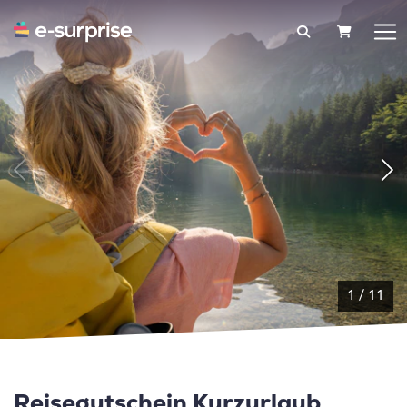
WARENK
1
/
11
Reisegutschein Kurzurlaub