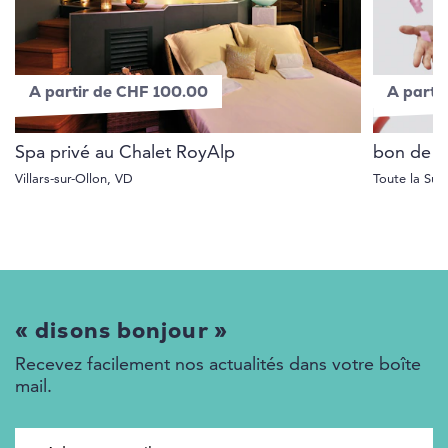
A partir de CHF 100.00
A parti
Spa privé au Chalet RoyAlp
bon de va
Villars-sur-Ollon, VD
Toute la Sui
« disons bonjour »
Recevez facilement nos actualités dans votre boîte
mail.
Adresse e-mail