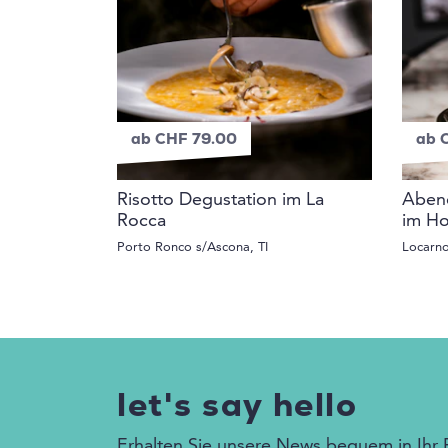
ab CHF 79.00
ab 
Risotto Degustation im La
Abend
Rocca
im Ho
Porto Ronco s/Ascona, TI
Locarno
let's say hello
Erhalten Sie unsere News bequem in Ihr 