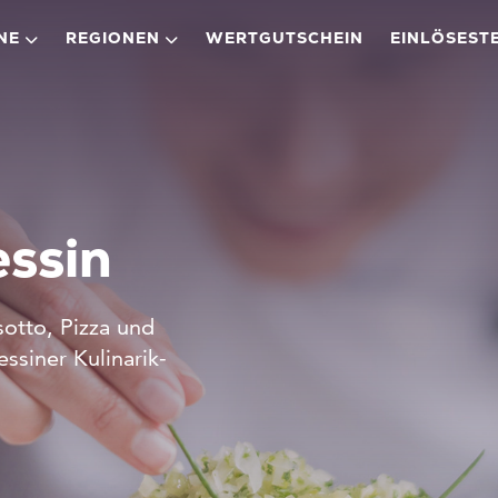
NE
REGIONEN
WERTGUTSCHEIN
EINLÖSEST
essin
otto, Pizza und
siner Kulinarik-