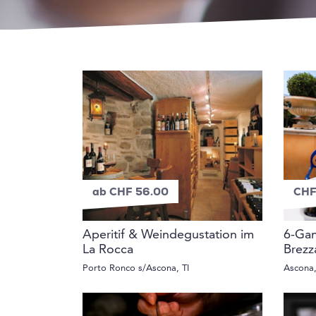
ab CHF 56.00
CHF
Aperitif & Weindegustation im
6-Gan
La Rocca
Brezz
Porto Ronco s/Ascona, TI
Ascona,