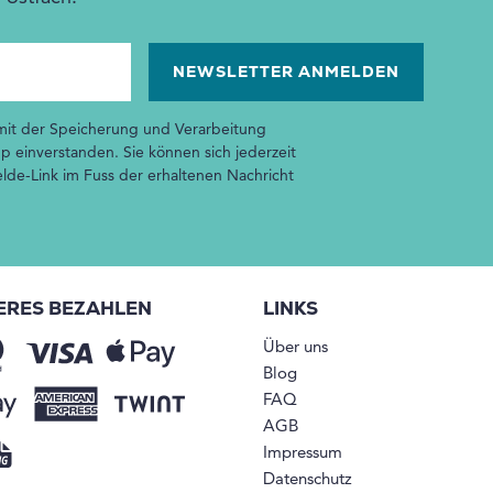
 mit der Speicherung und Verarbeitung
p einverstanden. Sie können sich jederzeit
de-Link im Fuss der erhaltenen Nachricht
ERES BEZAHLEN
LINKS
Über uns
Blog
FAQ
AGB
Impressum
Datenschutz