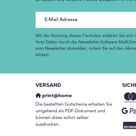
E-Mail Adresse
Mit der Nutzung dieses Formulars erklären Sie sich
Ihrer Daten durch die Newsletter-Software MailChim
vom Newsletter abmelden, indem Sie auf den Abmel
klicken.
VERSAND
SICH
print@home
Die bestellten Gutscheine erhalten Sie
umgehend als PDF-Dokument und
können diese sofort selber
ausdrucken.