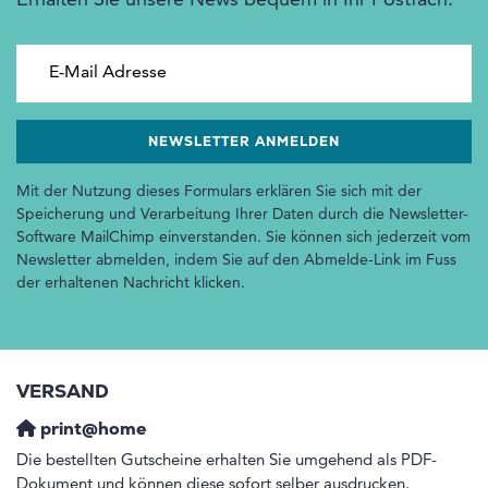
Erhalten Sie unsere News bequem in Ihr Postfach.
E-Mail Adresse
Mit der Nutzung dieses Formulars erklären Sie sich mit der
Speicherung und Verarbeitung Ihrer Daten durch die Newsletter-
Software MailChimp einverstanden. Sie können sich jederzeit vom
Newsletter abmelden, indem Sie auf den Abmelde-Link im Fuss
der erhaltenen Nachricht klicken.
VERSAND
print@home
Die bestellten Gutscheine erhalten Sie umgehend als PDF-
Dokument und können diese sofort selber ausdrucken.