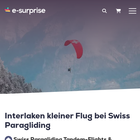
WARENK
Interlaken kleiner Flug bei Swiss
Paragliding
Swiss Paragliding Tandem-Flights &