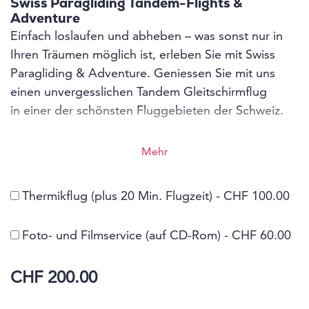
Swiss Paragliding Tandem-Flights &
Adventure
Einfach loslaufen und abheben – was sonst nur in
Ihren Träumen möglich ist, erleben Sie mit Swiss
Paragliding & Adventure. Geniessen Sie mit uns
einen unvergesslichen Tandem Gleitschirmflug
in einer der schönsten Fluggebieten der Schweiz.
Mit unseren unvergesslichen Tandem-
Mehr
Gleitschirmflügen in diversen Fluggebieten im
Berner Oberland, bieten wir Ihnen nicht nur
Thermikflug (plus 20 Min. Flugzeit) - CHF 100.00
atemberaubende Aussichten auf die Bergwelt,
sondern auch einen einmaligen Höhenflug der
Foto- und Filmservice (auf CD-Rom) - CHF 60.00
Gefühle. Sicherheit und Professionalität stehen für
uns an erster Stelle, denn nur dann bietet sich Ihnen
CHF 200.00
im Einklang mit den Kräften der Natur grenzenlose
Freiheit, Unabhängigkeit, Genuss und