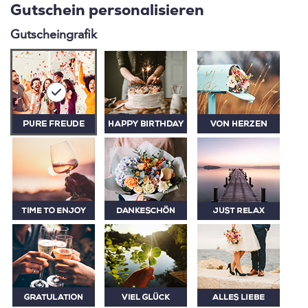
Lebensfreude in seiner reinsten Form.
Gutschein personalisieren
Gutscheingrafik