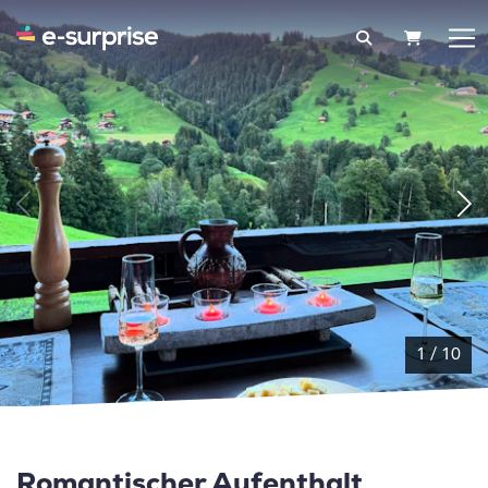
WARENK
1
/
10
Romantischer Aufenthalt