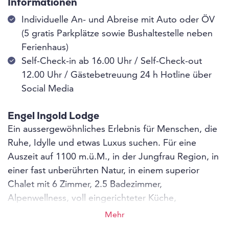
Informationen
Individuelle An- und Abreise mit Auto oder ÖV
(5 gratis Parkplätze sowie Bushaltestelle neben
Ferienhaus)
Self-Check-in ab 16.00 Uhr / Self-Check-out
12.00 Uhr / Gästebetreuung 24 h Hotline über
Social Media
Engel Ingold Lodge
Ein aussergewöhnliches Erlebnis für Menschen, die
Ruhe, Idylle und etwas Luxus suchen. Für eine
Auszeit auf 1100 m.ü.M., in der Jungfrau Region, in
einer fast unberührten Natur, in einem superior
Chalet mit 6 Zimmer, 2.5 Badezimmer,
Alpenwellness, voll eingerichteter Küche,
traumhaften Lage und atemberaubender Aussicht.
Mehr
Alles ist mit Liebe vorbereitet, dekoriert und