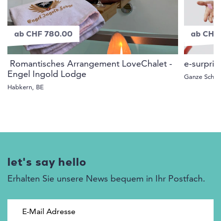
ab CHF 780.00
ab CHF
Romantisches Arrangement LoveChalet -
e-surpri
Engel Ingold Lodge
Ganze Schwe
Habkern, BE
let's say hello
Erhalten Sie unsere News bequem in Ihr Postfach.
E-Mail Adresse