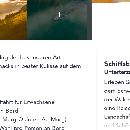
+1
+1
lug der besonderen Art:
Schiffs
Snacks in bester Kulisse auf dem
Unterterz
Erleben S
dem Schwe
der Walen
ffahrt für Erwachsene
eine Rei
an Bord
Landschaf
urs Murg-Quinten-Au-Murg)
und Schö
 Wahl pro Person an Bord