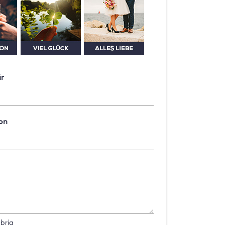
ür
on
brig