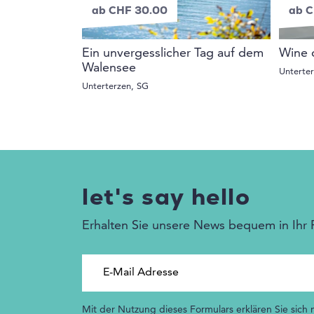
ab CHF 30.00
ab C
Ein unvergesslicher Tag auf dem
Wine 
Walensee
Unterte
Unterterzen, SG
let's say hello
Erhalten Sie unsere News bequem in Ihr 
E-Mail Adresse
Mit der Nutzung dieses Formulars erklären Sie sich