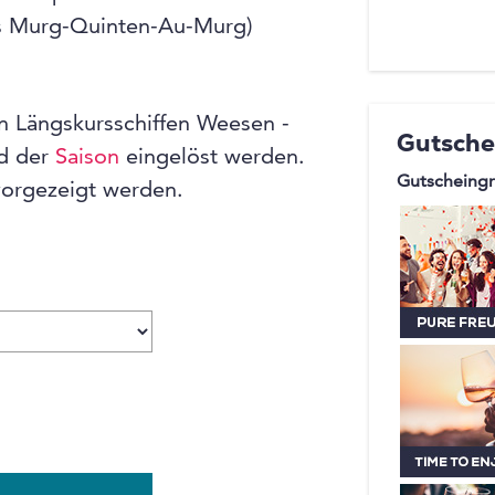
majestäti
urs Murg-Quinten-Au-Murg)
erstklass
Atmosphä
Auszeit z
en Längskursschiffen Weesen -
Gutsche
entspannt
nd der
Saison
eingelöst werden.
Schifffah
Gutscheingr
vorgezeigt werden.
einzigart
erwartet S