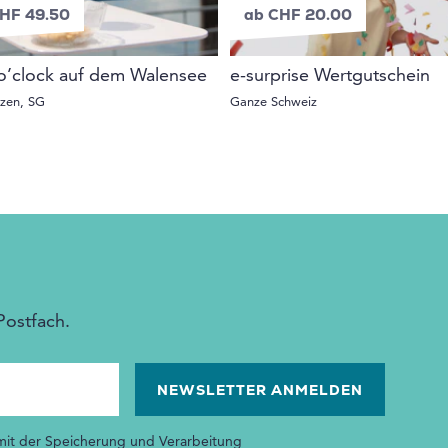
HF 49.50
ab CHF 20.00
o’clock auf dem Walensee
e-surprise Wertgutschein
rzen, SG
Ganze Schweiz
Postfach.
 mit der Speicherung und Verarbeitung