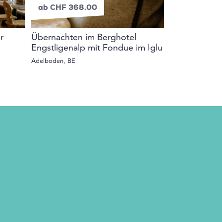
ab CHF 368.00
ab CHF 20.
r
Übernachten im Berghotel
e-surprise W
Engstligenalp mit Fondue im Iglu
Ganze Schweiz
Adelboden, BE