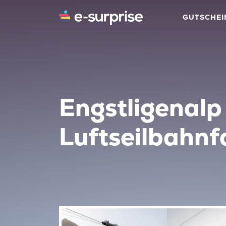
GUTSCHEI
Engstligenalp
Luftseilbahnf