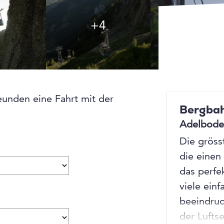
+4
+4
eunden eine Fahrt mit der
Bergbah
Adelbode
Die gröss
die einen
das perfe
viele einf
beeindruc
der Lufts