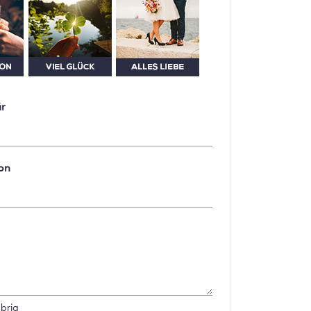
ür
on
brig