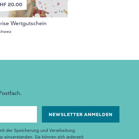
HF 20.00
rise Wertgutschein
chweiz
Postfach.
 mit der Speicherung und Verarbeitung
p einverstanden. Sie können sich jederzeit