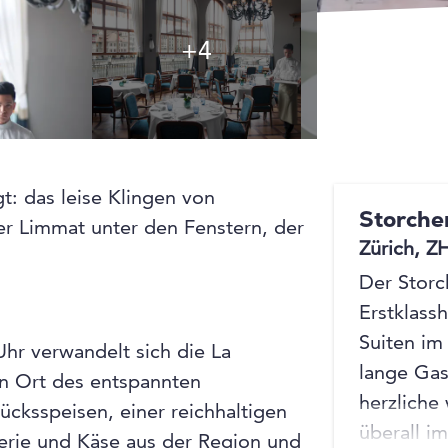
+4
+4
t: das leise Klingen von
Storche
r Limmat unter den Fenstern, der
Zürich, Z
Der Storch
Erstklass
Suiten im
hr verwandelt sich die La
lange Gas
en Ort des entspannten
herzliche
ücksspeisen, einer reichhaltigen
überall i
terie und Käse aus der Region und