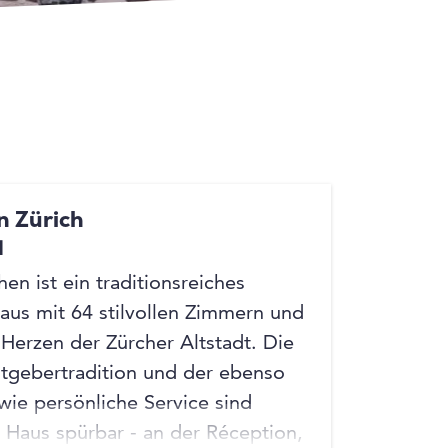
+4
+4
n Zürich
H
en ist ein traditionsreiches
haus mit 64 stilvollen Zimmern und
 Herzen der Zürcher Altstadt. Die
tgebertradition und der ebenso
 wie persönliche Service sind
m Haus spürbar - an der Réception,