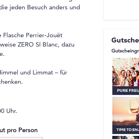
an der Co
 die jeden Besuch anders und
Rôtisserie
Rooftop B
der trend
e Flasche Perrier‑Jouët
Gutsche
eleganten
weise ZERO SI Blanc, dazu
Gutscheingr
e.
Himmel und Limmat – für
chenken.
0 Uhr.
ut pro Person