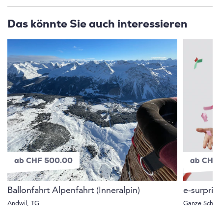
Das könnte Sie auch interessieren
ab CHF 500.00
ab CHF
Ballonfahrt Alpenfahrt (Inneralpin)
e-surpri
Andwil, TG
Ganze Schwe