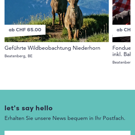
ab CHF 65.00
ab CHF
Geführte Wildbeobachtung Niederhorn
Fondue-R
inkl. Bah
Beatenberg, BE
Beatenberg,
let's say hello
Erhalten Sie unsere News bequem in Ihr Postfach.
E-Mail Adresse