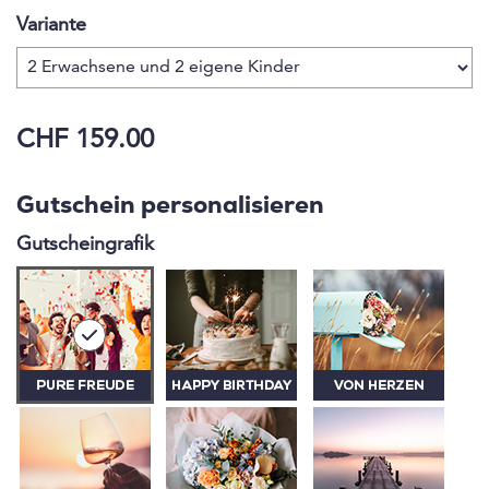
geniessen. Oder die Trottis, welche den gewissen
Variante
Adventure-Kick nach einer schönen Wanderung
bringen. Und nicht zu vergessen, der
atemberaubende Gratweg, der ein Ausflug aufs
Niederhorn einfach perfekt macht!
CHF 159.00
Gutschein personalisieren
Gutscheingrafik