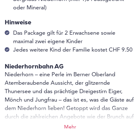
oder Mineral)
Hinweise
Das Package gilt für 2 Erwachsene sowie
maximal zwei eigene Kinder
Jedes weitere Kind der Familie kostet CHF 9.50
Niederhornbahn AG
Niederhorn – eine Perle im Berner Oberland
Atemberaubende Aussicht, der glitzernde
Thunersee und das prächtige Dreigestirn Eiger,
Mönch und Jungfrau – das ist es, was die Gäste auf
dem Niederhorn lieben! Getoppt wird das Ganze
durch die zahlreichen Angebote wie der Brunch auf
der gemütlichen Panoramaterrasse, wo die
Mehr
Liegestühle schon bereitstehen, um in der Sonne zu