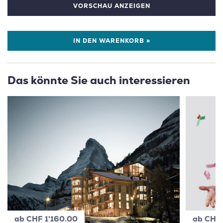
VORSCHAU ANZEIGEN
IN DEN WARENKORB »
Das könnte Sie auch interessieren
ab CHF 1'160.00
ab CHF