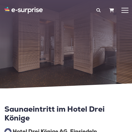
WARENK
Saunaeintritt im Hotel Drei
Könige
Hotel Drei Könige AG, Einsiedeln