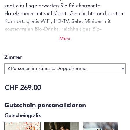
zentraler Lage erwarten Sie 86 charmante
Hotelzimmer
mit viel Kunst, Geschichte und bestem
Komfort: gratis WiFi, HD-TV, Safe, Minibar mit
kostenfreien Bio-Drinks, reichhaltiges Bio-
Frühstücksbuffet, Sauna Oase, Business Corner,
Mehr
BaselCard für Museen und ÖV in Basel.
Zimmer
CHF 269.00
Gutschein personalisieren
Gutscheingrafik