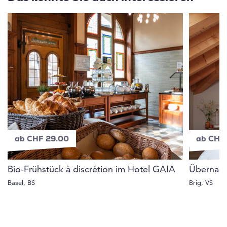
ab CHF 29.00
ab CHF
Bio-Frühstück à discrétion im Hotel GAIA
Übernach
Basel, BS
Brig, VS