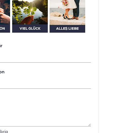
ür
on
brig