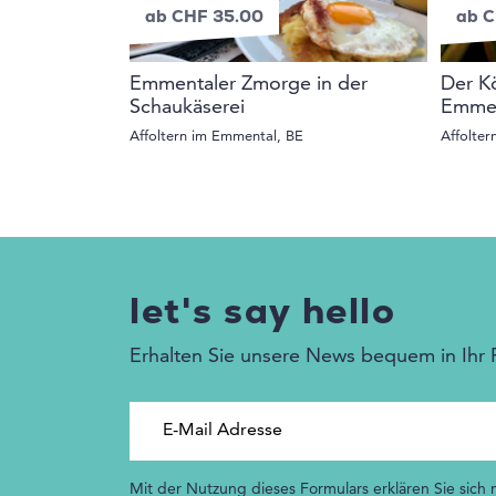
ab CHF 35.00
ab C
Emmentaler Zmorge in der
Der K
Schaukäserei
Emmen
Affoltern im Emmental, BE
Affolter
let's say hello
Erhalten Sie unsere News bequem in Ihr 
E-Mail Adresse
Mit der Nutzung dieses Formulars erklären Sie sich