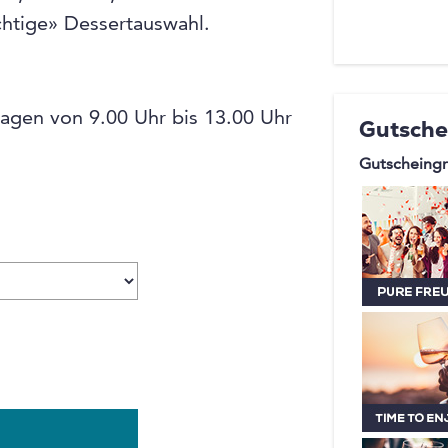
Übernach
chtige» Dessertauswahl.
gemütlich
Einkauf i
spannende
tagen von 9.00 Uhr bis 13.00 Uhr
Gutsche
Ein Besuc
ist das Er
Gutscheingr
365 Tagen
Stunden o
unverken
Sie werde
vielen to