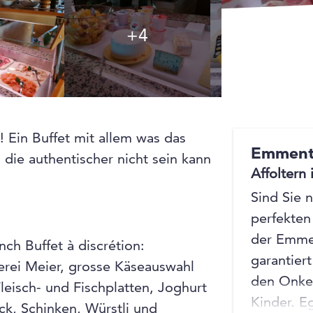
+4
+4
 Ein Buffet mit allem was das
Emmenta
 die authentischer nicht sein kann
Affoltern
Sind Sie 
perfekten
der Emmen
ch Buffet à discrétion:
garantiert
erei Meier, grosse Käseauswahl
den Onkel
Fleisch- und Fischplatten, Joghurt
Kinder. E
ck, Schinken, Würstli und