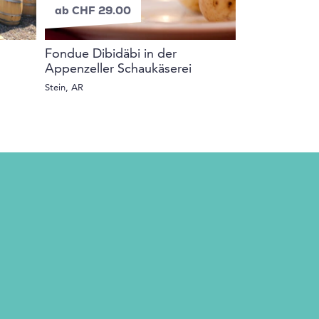
ab CHF 29.00
ab CHF 20.
Fondue Dibidäbi in der
e-surprise W
Appenzeller Schaukäserei
Ganze Schweiz
Stein, AR