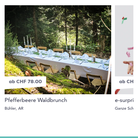
ab CHF 78.00
ab CHF
Pfefferbeere Waldbrunch
e-surpri
Bühler, AR
Ganze Schwe