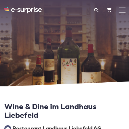
WARENK
Wine & Dine im Landhaus
Liebefeld
Restaurant Landhaus Liebefeld AG