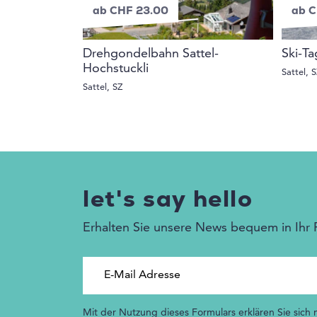
ab CHF 23.00
ab C
Drehgondelbahn Sattel-
Ski-Ta
Hochstuckli
Sattel, S
Sattel, SZ
let's say hello
Erhalten Sie unsere News bequem in Ihr 
E-Mail Adresse
Mit der Nutzung dieses Formulars erklären Sie sich