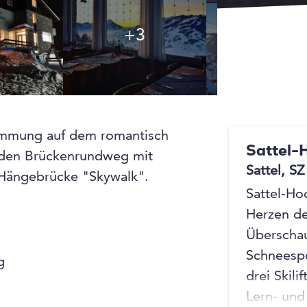
+3
+3
immung auf dem romantisch
Sattel-
 den Brückenrundweg mit
Sattel, SZ
Hängebrücke "Skywalk".
Sattel-Ho
Herzen de
Überschaub
Schneesp
g
drei Skil
Lern- und 