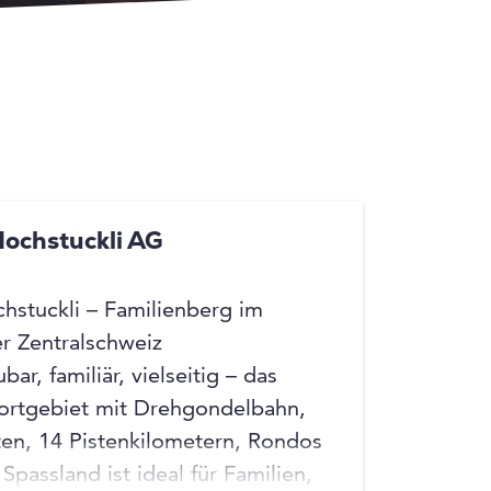
+3
+3
Hochstuckli AG
chstuckli – Familienberg im
r Zentralschweiz
ar, familiär, vielseitig – das
ortgebiet mit Drehgondelbahn,
iften, 14 Pistenkilometern, Rondos
Spassland ist ideal für Familien,