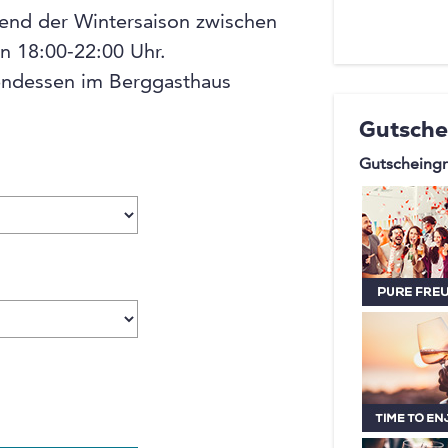
Anfänger 
end der Wintersaison zwischen
Aussicht
n 18:00-22:00 Uhr.
Schneesch
endessen im Berggasthaus
Fussgäng
Gutsche
lange Sch
Winterve
Gutscheingr
verzauber
Familienb