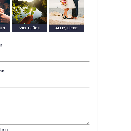
ür
on
brig