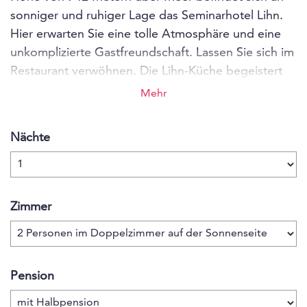
sonniger und ruhiger Lage das Seminarhotel Lihn.
Hier erwarten Sie eine tolle Atmosphäre und eine
unkomplizierte Gastfreundschaft. Lassen Sie sich im
Restaurant verwöhnen. Die Lihn-Küche begeistert
mit vielerlei regionalen Speisen – vieles aus dem
Mehr
eigenen Garten, vegetarischen Kreationen und
Dessert-Köstlichkeiten. Geniessen in einer schönen
Nächte
Atmosphäre – nachhaltig, naturnah, sozialbewusst,
ökologisch und zu einem fairen Preis.
Zimmer
Pension