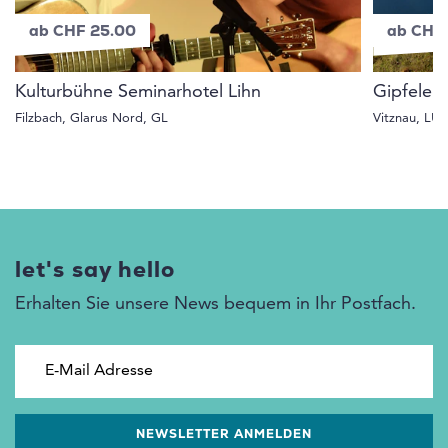
ab CHF 25.00
ab CHF
Kulturbühne Seminarhotel Lihn
Gipfelerl
Filzbach, Glarus Nord, GL
Vitznau, LU
let's say hello
Erhalten Sie unsere News bequem in Ihr Postfach.
E-Mail Adresse