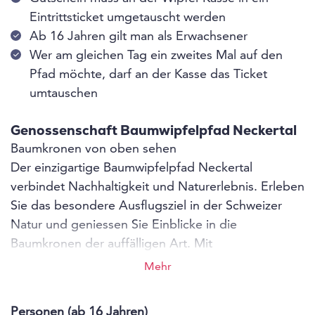
Eintrittsticket umgetauscht werden
Ab 16 Jahren gilt man als Erwachsener
Wer am gleichen Tag ein zweites Mal auf den
Pfad möchte, darf an der Kasse das Ticket
umtauschen
Genossenschaft Baumwipfelpfad Neckertal
Baumkronen von oben sehen
Der einzigartige Baumwipfelpfad Neckertal
verbindet Nachhaltigkeit und Naturerlebnis. Erleben
Sie das besondere Ausflugsziel in der Schweizer
Natur und geniessen Sie Einblicke in die
Baumkronen der auffälligen Art. Mit
aussergewöhnlichen Perspektiven und
Mehr
spielerischem Lehrwert bietet der etwas andere
Freizeitpark mit seinem dazugehörigen
Personen (ab 16 Jahren)