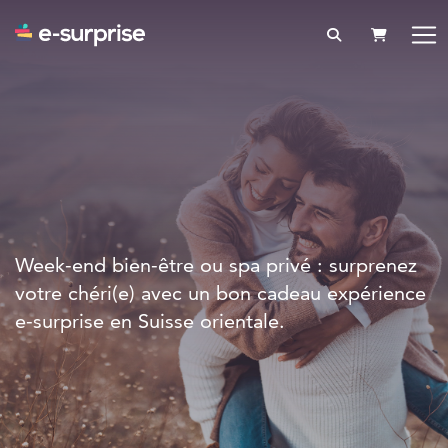
PANIER
Week-end bien-être ou spa privé : surprenez
votre chéri(e) avec un bon cadeau expérience
e-surprise en Suisse orientale.