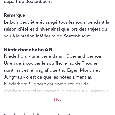
départ de Beatenbucht
Remarque
Le bon peut être échangé tous les jours pendant la
saison d'été et d'hiver ainsi que lors des trajets du
soir à la station inférieure de Beatenbucht.
Niederhornbahn AG
Niederhorn - une perle dans l'Oberland bernois
Une vue à couper le souffle, le lac de Thoune
scintillant et le magnifique trio Eiger, Mönch et
Jungfrau - c'est ce que les hôtes aiment au
Niederhorn ! Le tout est complété par de
nombreuses offres comme le brunch sur l'agréable
terrasse panoramique, où les chaises longues sont
Plus
prêtes pour vous faire profiter du soleil. Il y a
également les trottinettes qui emmènent le moindre