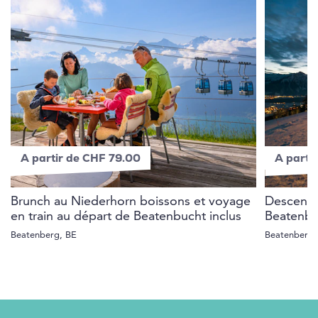
A partir de CHF 79.00
A parti
Brunch au Niederhorn boissons et voyage
Descente
en train au départ de Beatenbucht inclus
Beatenbu
Beatenberg, BE
Beatenberg,