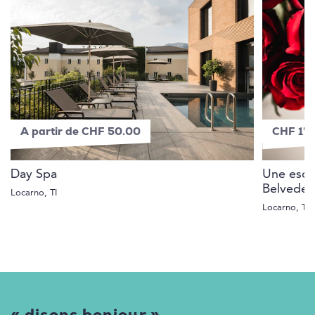
A partir de CHF 50.00
CHF 1'
Day Spa
Une esca
Belveder
Locarno, TI
Locarno, TI