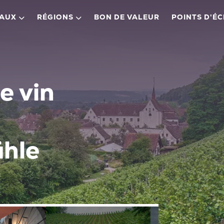
EAUX
RÉGIONS
BON DE VALEUR
POINTS D'É
e vin
ühle