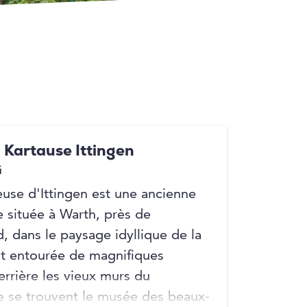
 Kartause Ittingen
G
euse d'Ittingen est une ancienne
e située à Warth, près de
d, dans le paysage idyllique de la
st entourée de magnifiques
errière les vieux murs du
 se trouvent le musée des beaux-