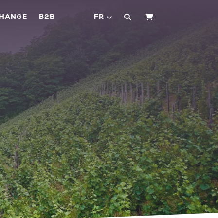
CHANGE
B2B
FR
PANIER