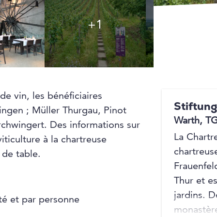
+1
+1
 vin, les bénéficiaires
Stiftung
ingen ; Müller Thurgau, Pinot
Warth, T
rchwingert. Des informations sur
La Chartr
viticulture à la chartreuse
chartreus
 de table.
Frauenfel
Thur et e
jardins. D
été et par personne
monastère