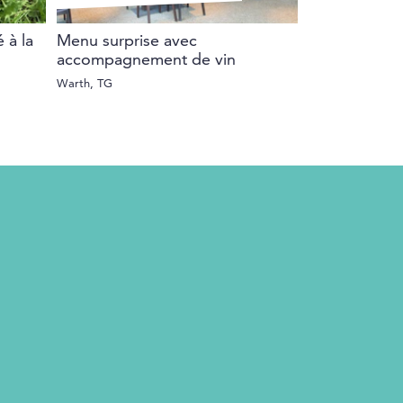
é à la
Menu surprise avec
bon de valeu
accompagnement de vin
Toute la Suisse
Warth, TG