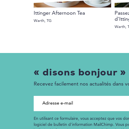
Ittinger Afternoon Tea
Passez
d'Itti
Warth, TG
Warth, 
« disons bonjour »
Recevez facilement nos actualités dans vo
Adresse e-mail
En utilisant ce formulaire, vous acceptez que vos don
logiciel de bulletin d'information MailChimp. Vous 