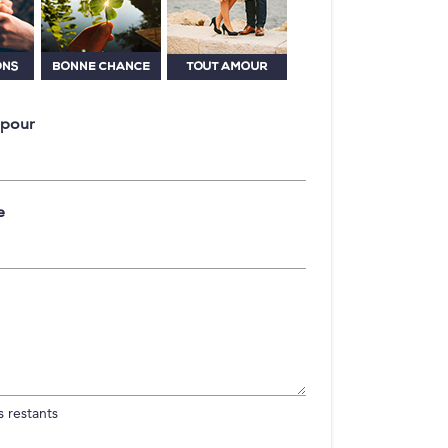
 pour
e
 restants