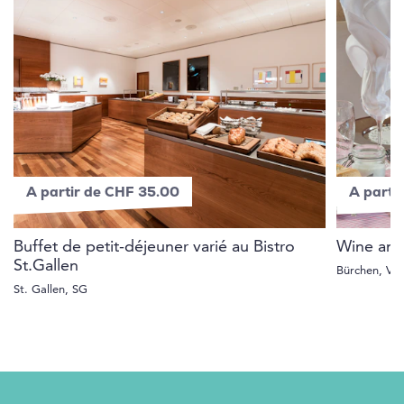
A partir de CHF 35.00
A parti
Buffet de petit-déjeuner varié au Bistro
Wine and
St.Gallen
Bürchen, VS
St. Gallen, SG