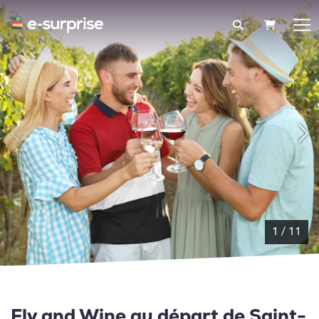
PANIER
1
/
11
Fly and Wine au départ de Saint-