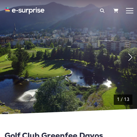
PANIER
1
/
13
Golf Club Greenfee Davos