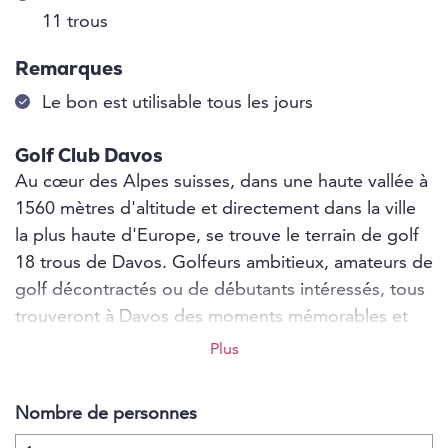
11 trous
Remarques
Le bon est utilisable tous les jours
Golf Club Davos
Au cœur des Alpes suisses, dans une haute vallée à
1560 mètres d'altitude et directement dans la ville
la plus haute d'Europe, se trouve le terrain de golf
18 trous de Davos. Golfeurs ambitieux, amateurs de
golf décontractés ou de débutants intéressés, tous
trouveront à Davos des moments mémorables et
une vue spectaculaire sur les montagnes grisonnes.
Plus
Un séjour de golf à Davos est en soi un excellent
divertissement. Le parcours de golf et
Nombre de personnes
l'infrastructure unique répondent à toutes les