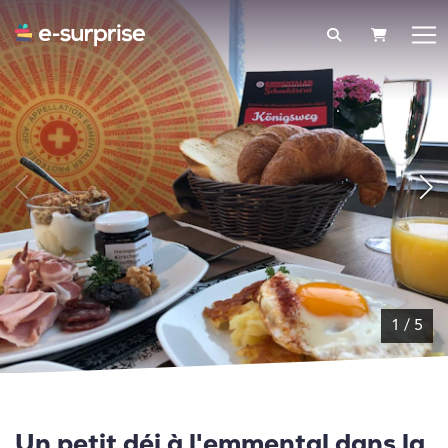
PANIER
1
/
5
Un petit déj à l'emmental dans la