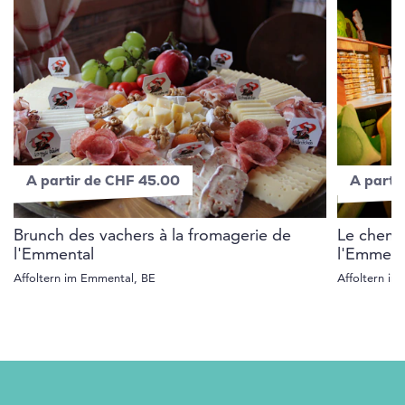
A partir de CHF 45.00
A parti
Brunch des vachers à la fromagerie de
Le chemin
l'Emmental
l'Emment
Affoltern im Emmental, BE
Affoltern i