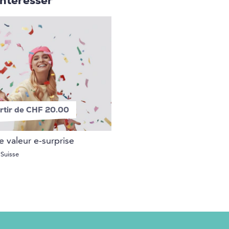
intéresser
rtir de CHF 20.00
 valeur e-surprise
 Suisse