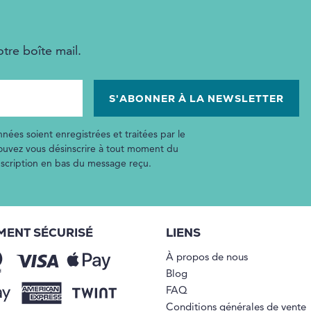
tre boîte mail.
nées soient enregistrées et traitées par le
pouvez vous désinscrire à tout moment du
inscription en bas du message reçu.
MENT SÉCURISÉ
LIENS
À propos de nous
Blog
FAQ
Conditions générales de vente