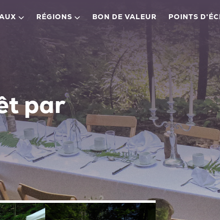
EAUX
RÉGIONS
BON DE VALEUR
POINTS D'É
êt par