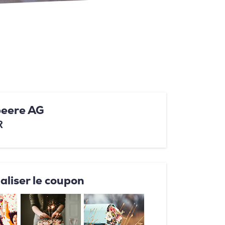
beere AG
R
aliser le coupon