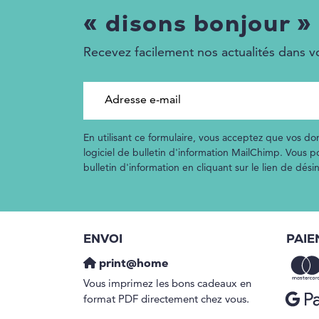
« disons bonjour »
Recevez facilement nos actualités dans vo
Adresse e-mail
En utilisant ce formulaire, vous acceptez que vos don
logiciel de bulletin d'information MailChimp. Vous 
bulletin d'information en cliquant sur le lien de dés
ENVOI
PAIE
print@home
Vous imprimez les bons cadeaux en
format PDF directement chez vous.