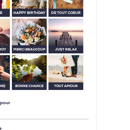
 pour
e