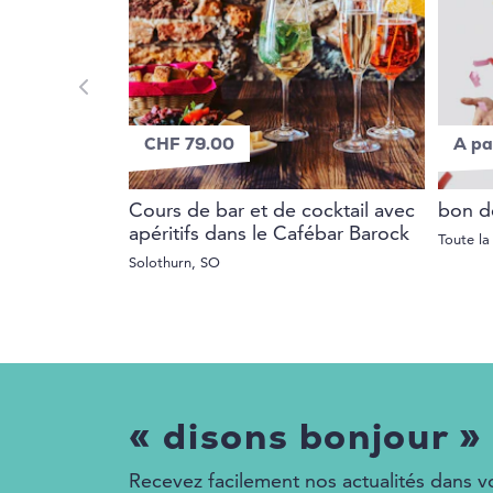
CHF 79.00
A pa
Cours de bar et de cocktail avec
bon de
apéritifs dans le Cafébar Barock
Toute la
Solothurn, SO
« disons bonjour »
Recevez facilement nos actualités dans vo