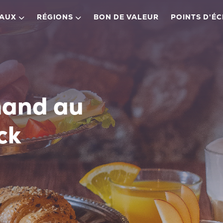
EAUX
RÉGIONS
BON DE VALEUR
POINTS D'É
mand au
ck