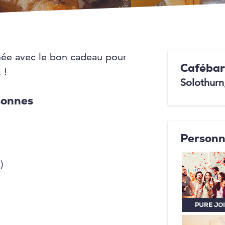
née avec le bon cadeau pour
Cafébar
 !
Solothurn
sonnes
Personn
)