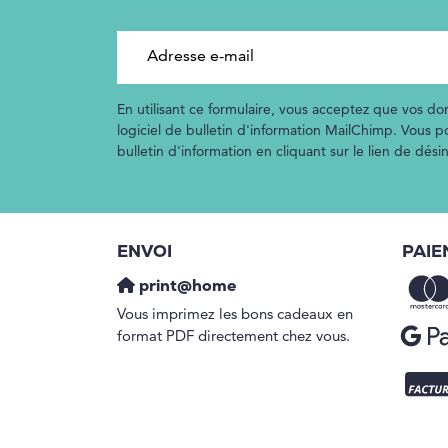
Adresse e-mail
En utilisant ce formulaire, vous acceptez que vos don
logiciel de bulletin d'information MailChimp. Vous 
bulletin d'information en cliquant sur le lien de dés
ENVOI
PAIE
print@home
Vous imprimez les bons cadeaux en
format PDF directement chez vous.