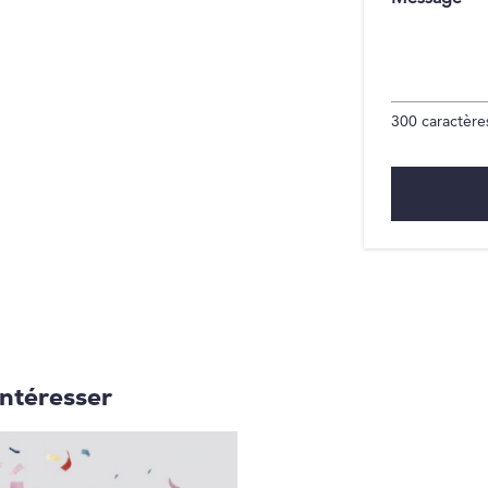
300
caractères
intéresser