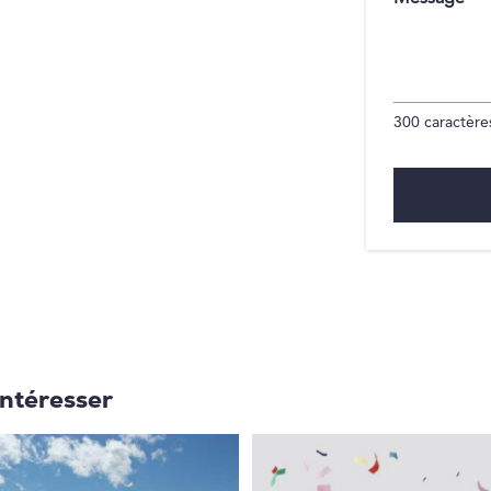
300
caractères
intéresser