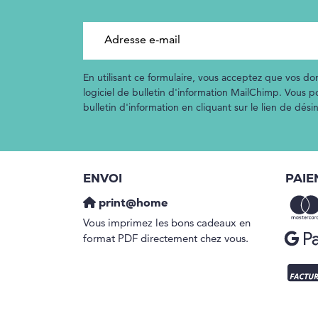
Adresse e-mail
En utilisant ce formulaire, vous acceptez que vos don
logiciel de bulletin d'information MailChimp. Vous 
bulletin d'information en cliquant sur le lien de dés
ENVOI
PAIE
print@home
Vous imprimez les bons cadeaux en
format PDF directement chez vous.