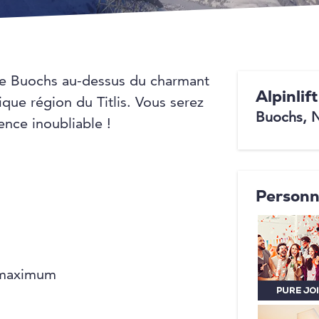
de Buochs au-dessus du charmant
Alpinlif
que région du Titlis. Vous serez
Buochs,
ence inoubliable !
Personn
s maximum