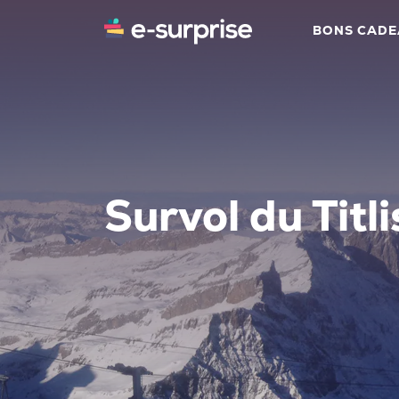
BONS CAD
Survol du Titli