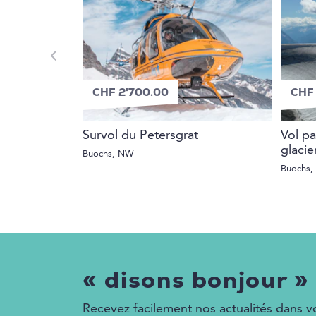
CHF 2'700.00
CHF 
Survol du Petersgrat
Vol p
glacie
Buochs, NW
Buochs
« disons bonjour »
Recevez facilement nos actualités dans vo