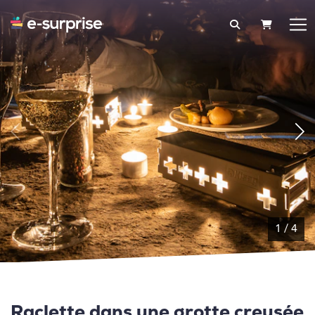
PANIER
1
/
4
Raclette dans une grotte creusée