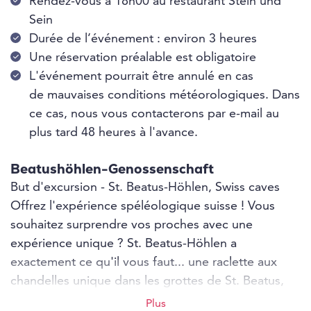
Rendez-vous à 18h00 au restaurant Stein und
Sein
Durée de l’événement : environ 3 heures
Une réservation préalable est obligatoire
L'événement pourrait être annulé en cas
de mauvaises conditions météorologiques. Dans
ce cas, nous vous contacterons par e-mail au
plus tard 48 heures à l'avance.
Beatushöhlen-Genossenschaft
But d'excursion - St. Beatus-Höhlen, Swiss caves
Offrez l'expérience spéléologique suisse ! Vous
souhaitez surprendre vos proches avec une
expérience unique ? St. Beatus-Höhlen a
exactement ce qu'il vous faut... une raclette aux
chandelles unique dans les grottes de St. Beatus,
une place à la table de fête pour La Tavolata ou une
Plus