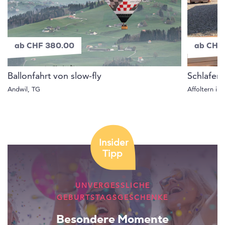
ab CHF 380.00
ab CHF
Ballonfahrt von slow-fly
Schlafen
Andwil, TG
Affoltern i
Insider
Tipp
UNVERGESSLICHE
GEBURTSTAGSGESCHENKE
Besondere Momente