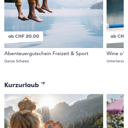
ab CHF 20.00
ab CHF
Abenteuergutschein Freizeit & Sport
Wine o’c
Ganze Schweiz
Unterterzen
Kurzurlaub