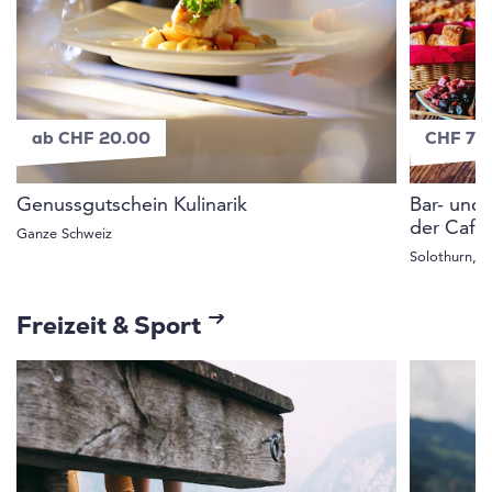
ab CHF 20.00
CHF 79
Genussgutschein Kulinarik
Bar- und 
der Café
Ganze Schweiz
Solothurn, 
Freizeit & Sport