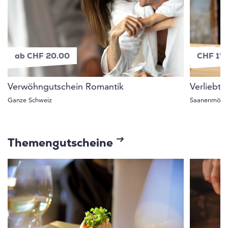
ab CHF 20.00
CHF 1'
Verwöhngutschein Romantik
Verliebt
Ganze Schweiz
Saanenmöse
Themengutscheine