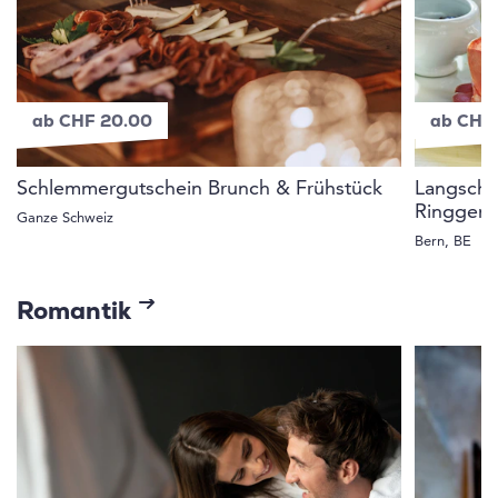
ab CHF 20.00
ab CHF
Schlemmergutschein Brunch & Frühstück
Langschl
Ringgen
Ganze Schweiz
Bern, BE
Romantik