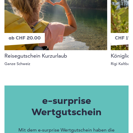
ab CHF 20.00
CHF 1'
Reisegutschein Kurzurlaub
Königlich
Ganze Schweiz
Rigi Kaltbad
e-surprise
Wertgutschein
Mit dem e-surprise Wertgutschein haben die